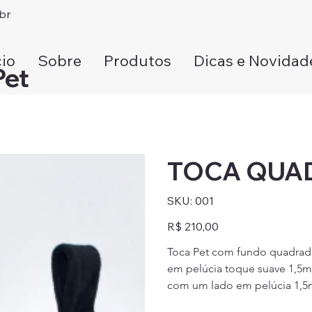
br
cio
Sobre
Produtos
Dicas e Novidad
Pet
TOCA QUA
SKU
SKU:
001
001
Preço
R$ 210,00
Toca Pet com fundo quadrad
em pelúcia toque suave 1,5m
com um lado em pelúcia 1,5m