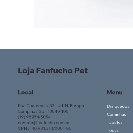
Loja Fanfucho Pet
Local
Menu
Rua Guatemala, 52 - Jd. N. Europa
Brinquedos
Campinas-Sp - 13040-100
Caminhas
(19) 98954-5054
Tapetes
contato@fanfucho.com.br
CPNJ: 40.901.314/0001-80
Tocas