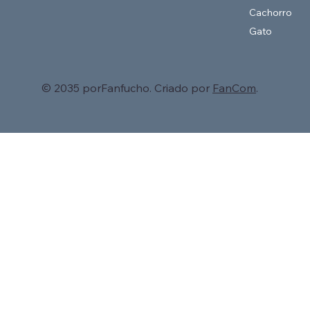
Cachorro
Gato
© 2035 porFanfucho. Criado por
FanCom
.