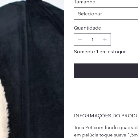
Tamanho
Quantidade
Somente 1 em estoque
INFORMAÇÕES DO PROD
Toca Pet com fundo quadrad
em pelúcia toque suave 1,5m