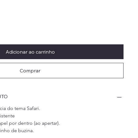
Adicionar ao carrinho
Comprar
UTO
ia do tema Safari.
istente
el por dentro (ao apertar).
inho de buzina.