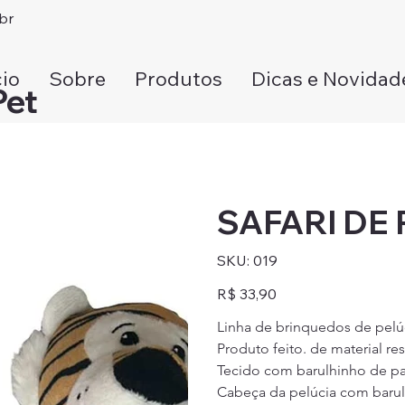
br
cio
Sobre
Produtos
Dicas e Novidad
Pet
SAFARI DE 
SKU
SKU:
019
019
Preço
R$ 33,90
Linha de brinquedos de pelúc
Produto feito. de material res
Tecido com barulhinho de pap
Cabeça da pelúcia com barul