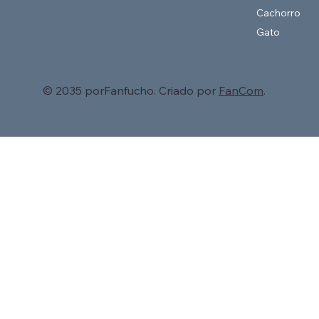
Cachorro
Gato
© 2035 porFanfucho. Criado por
FanCom
.