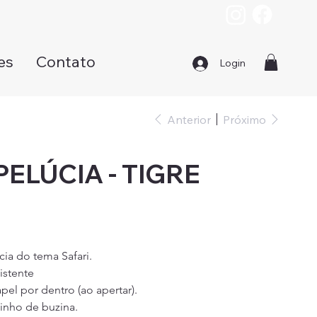
es
Contato
Login
Anterior
Próximo
PELÚCIA - TIGRE
ia do tema Safari.
istente
el por dentro (ao apertar).
inho de buzina.