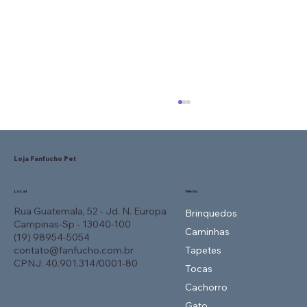
Loja Fanfucho Pet
Local
Menu
Rua Guatemala, 52 - Jd. N. Europa
Brinquedos
Campinas-Sp - 13040-100
Caminhas
(19) 98954-5054
contato@fanfucho.com.br
Tapetes
Como Escolher a Caminha Perfeita
CPNJ: 40.901.314/0001-80
Tocas
para o Seu Pet? Tamanho, Material e
Cachorro
Conforto
Gato