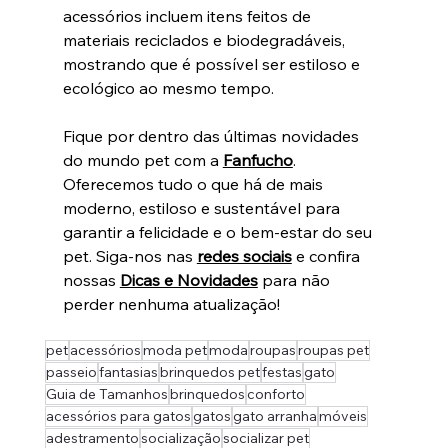
acessórios incluem itens feitos de 
materiais reciclados e biodegradáveis, 
mostrando que é possível ser estiloso e 
ecológico ao mesmo tempo.
Fique por dentro das últimas novidades 
do mundo pet com a 
Fanfucho
. 
Oferecemos tudo o que há de mais 
moderno, estiloso e sustentável para 
garantir a felicidade e o bem-estar do seu 
pet. Siga-nos nas 
redes sociais
 e confira 
nossas 
Dicas e Novidades
 para não 
perder nenhuma atualização!
pet
acessórios
moda pet
moda
roupas
roupas pet
passeio
fantasias
brinquedos pet
festas
gato
Guia de Tamanhos
brinquedos
conforto
acessórios para gatos
gatos
gato arranha
móveis
adestramento
socialização
socializar pet