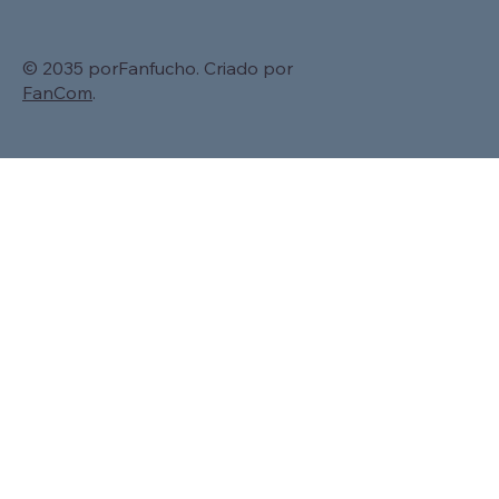
© 2035 porFanfucho. Criado por
FanCom
.