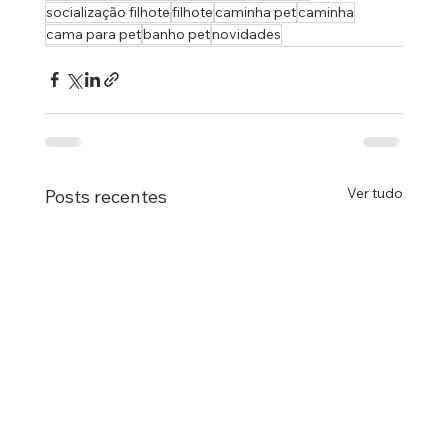
socialização filhote
filhote
caminha pet
caminha
cama para pet
banho pet
novidades
Ver tudo
Posts recentes