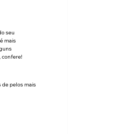
do seu 
é mais 
guns 
, confere!
 de pelos mais 