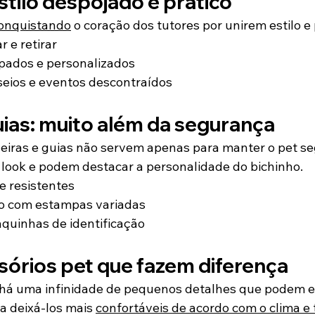
tilo despojado e prático
onquistando
 o coração dos tutores por unirem estilo e 
r e retirar
ados e personalizados
seios e eventos descontraídos
uias: muito além da segurança
eiras e guias não servem apenas para manter o pet seg
 look e podem destacar a personalidade do bichinho.
 e resistentes
o com estampas variadas
quinhas de identificação
sórios pet que fazem diferença
 há uma infinidade de pequenos detalhes que podem el
ra deixá-los mais 
confortáveis de acordo com o clima e