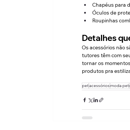
Chapéus para d
Óculos de prote
Roupinhas comb
Detalhes qu
Os acessórios não s
tutores têm com seu
tornar os momentos d
produtos pra estiliz
pet
acessórios
moda pet