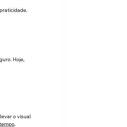
praticidade.
uro. Hoje, 
evar o visual 
 tempo
.