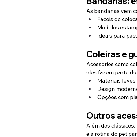
Bandanas: es
As bandanas 
vem c
Fáceis de coloca
Modelos estamp
Ideais para pas
Coleiras e g
Acessórios como col
eles fazem parte do
Materiais leves
Design modern
Opções com pla
Outros aces
Além dos clássicos,
e a rotina do pet pa