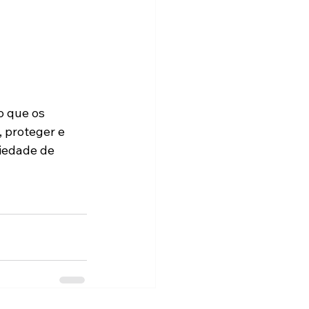
o que os 
 proteger e 
iedade de 