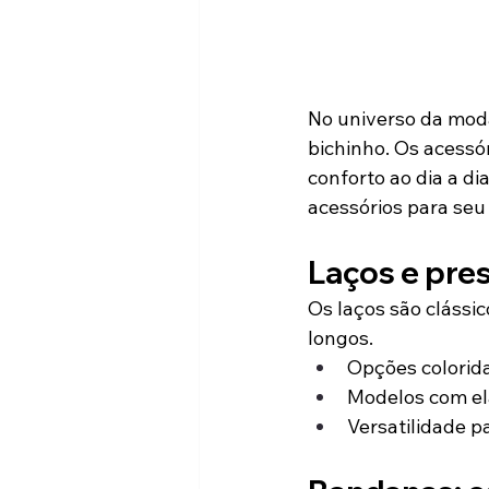
No universo da moda
bichinho. Os acessór
conforto ao dia a di
acessórios para seu 
Laços e pres
Os laços são clássi
longos.
Opções colorida
Modelos com el
Versatilidade p